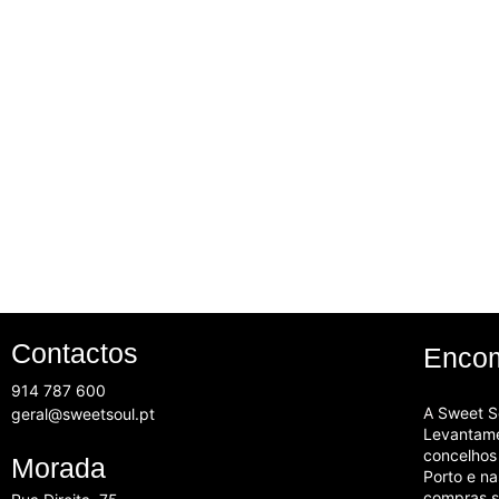
Contactos
Encom
914 787 600
A
Sweet So
geral@sweetsoul.pt
Levantame
concelhos
Morada
Porto e n
compras s