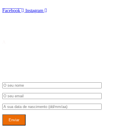
Rua Direita, 75
Matosinho
s 4450-652 Leça da Palmeira
Facebook
Instagram
Encomendas e Entregas
A
Sweet Soul produz pastelaria por encomenda. Levantamento em loja
para compras superiores a 40,00€. Nos restantes concelhos, a entrega 
Newsletter