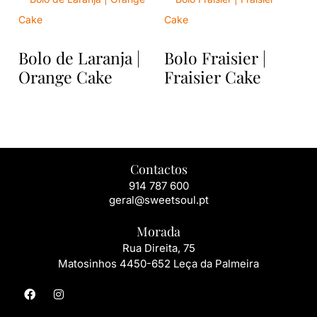
Bolo de Laranja |
Bolo Fraisier |
Orange Cake
Fraisier Cake
Contactos
914 787 600
geral@sweetsoul.pt
Morada
Rua Direita, 75
Matosinho
s 4450-652 Leça da Palmeira