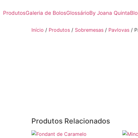
Produtos
Galeria de Bolos
Glossário
By Joana Quinta
Bl
Início
/
Produtos
/
Sobremesas
/
Pavlovas
/ P
Produtos Relacionados