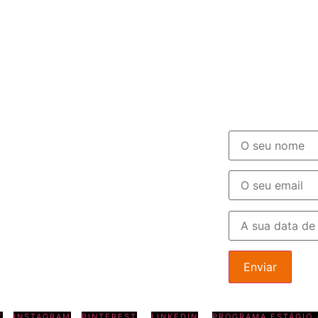
Newslette
endas e Entregas
Soul produz pastelaria por encomenda.
ento em loja ou entrega ao domicílio
elhos do Grande Porto. Entrega gratuita
e Porto e nas zonas de Matosinhos e
Palmeira para compras superiores a
Nos restantes concelhos, a entrega é
 para compras superiores a 50,00€.
K
INSTAGRAM
PINTEREST
LINKEDIN
PROGRAMA ESTÁGIO 