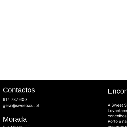
Contactos
Encom
914 787 600
A
Sweet So
geral@sweetsoul.pt
Levantame
concelhos
Morada
Porto e n
compras s